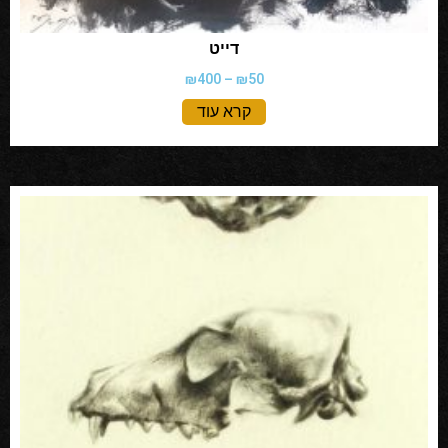
דייט
₪
400
–
₪
50
קרא עוד