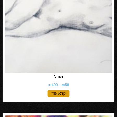
מודל
₪
400
–
₪
50
קרא עוד