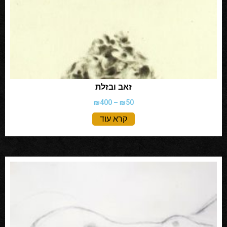
זאב ובזלת
₪
400
–
₪
50
קרא עוד