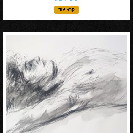
₪
400
–
₪
50
קרא עוד