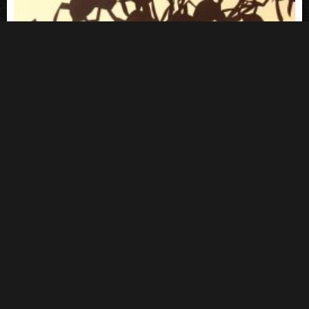
נמלים
₪
400
–
₪
50
קרא עוד