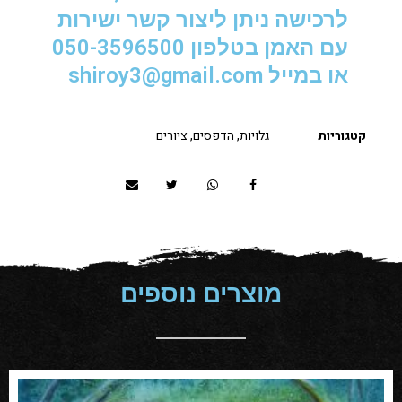
לרכישה ניתן ליצור קשר ישירות
עם האמן בטלפון 050-3596500
או במייל shiroy3@gmail.com
קטגוריות
גלויות
,
הדפסים
,
ציורים
מוצרים נוספים