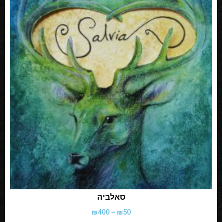
סאלביה
₪
400
–
₪
50