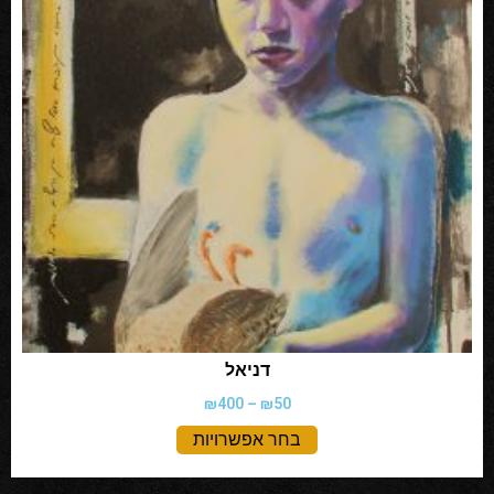
דניאל
₪
400
–
₪
50
בחר אפשרויות